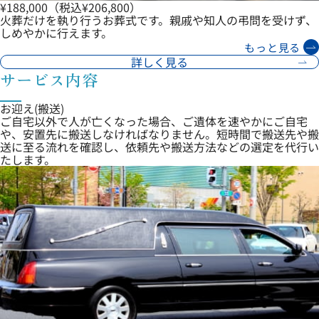
¥188,000
（税込¥206,800）
火葬だけを執り行うお葬式です。親戚や知人の弔問を受けず、
しめやかに行えます。
もっと見る
詳しく見る
サービス内容
お迎え(搬送)
ご自宅以外で人が亡くなった場合、ご遺体を速やかにご自宅
や、安置先に搬送しなければなりません。短時間で搬送先や搬
送に至る流れを確認し、依頼先や搬送方法などの選定を代行い
たします。