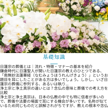
基礎知識
日蓮宗の葬儀とは｜流れ・特徴・マナーの基本を紹介
鎌倉時代に日蓮聖人が開いた日蓮宗の教えのひとつである、
「南無妙法蓮華経（なむみょうほうれんげきょう）」というお
題目を耳にしたことがある方は多いでしょう。しかし、いざ日
蓮宗の葬儀に参列する、あるいは執り...
浄土宗と浄土真宗の違いとは？念仏の意味と葬儀での考え方を
比較
浄土宗と浄土真宗は、日本の仏教の中でも特に信者が多いの
で、葬儀や法要の場面で耳にする機会が多いです。名称が似て
いるため同じものだと誤解されがちですが、教えの根本や念仏