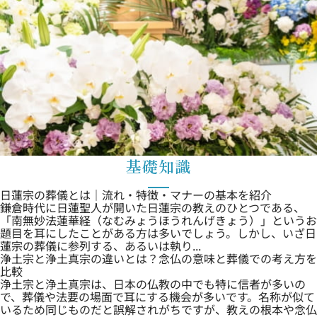
基礎知識
日蓮宗の葬儀とは｜流れ・特徴・マナーの基本を紹介
鎌倉時代に日蓮聖人が開いた日蓮宗の教えのひとつである、
「南無妙法蓮華経（なむみょうほうれんげきょう）」というお
題目を耳にしたことがある方は多いでしょう。しかし、いざ日
蓮宗の葬儀に参列する、あるいは執り...
浄土宗と浄土真宗の違いとは？念仏の意味と葬儀での考え方を
比較
浄土宗と浄土真宗は、日本の仏教の中でも特に信者が多いの
で、葬儀や法要の場面で耳にする機会が多いです。名称が似て
いるため同じものだと誤解されがちですが、教えの根本や念仏