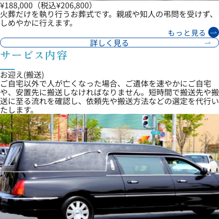
¥188,000
（税込¥206,800）
火葬だけを執り行うお葬式です。親戚や知人の弔問を受けず、
しめやかに行えます。
もっと見る
詳しく見る
サービス内容
お迎え(搬送)
ご自宅以外で人が亡くなった場合、ご遺体を速やかにご自宅
や、安置先に搬送しなければなりません。短時間で搬送先や搬
送に至る流れを確認し、依頼先や搬送方法などの選定を代行い
たします。