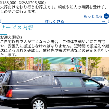
¥188,000
（税込¥206,800）
火葬だけを執り行うお葬式です。親戚や知人の弔問を受けず、
しめやかに行えます。
もっと見る
詳しく見る
サービス内容
お迎え(搬送)
ご自宅以外で人が亡くなった場合、ご遺体を速やかにご自宅
や、安置先に搬送しなければなりません。短時間で搬送先や搬
送に至る流れを確認し、依頼先や搬送方法などの選定を代行い
たします。