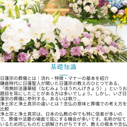
基礎知識
日蓮宗の葬儀とは｜流れ・特徴・マナーの基本を紹介
鎌倉時代に日蓮聖人が開いた日蓮宗の教えのひとつである、
「南無妙法蓮華経（なむみょうほうれんげきょう）」というお
題目を耳にしたことがある方は多いでしょう。しかし、いざ日
蓮宗の葬儀に参列する、あるいは執り...
浄土宗と浄土真宗の違いとは？念仏の意味と葬儀での考え方を
比較
浄土宗と浄土真宗は、日本の仏教の中でも特に信者が多いの
で、葬儀や法要の場面で耳にする機会が多いです。名称が似て
いるため同じものだと誤解されがちですが、教えの根本や念仏